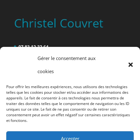
Christel Couvret
07 83 12 32 64
4 rue Ernest Rousselot, à BEAURIEUX (02160)
Gérer le consentement aux
2 rue du point du jour, à Villeneuve-sur-Aisne
cookies
(02190) (Maison de santé)
Pour offrir les meilleures expériences, nous utilisons des technologies
N°ADELI : 02 93 0255 1
telles que les cookies pour stocker et/ou accéder aux informations des
appareils. Le fait de consentir à ces technologies nous permettra de
traiter des données telles que le comportement de navigation ou les ID
uniques sur ce site. Le fait de ne pas consentir ou de retirer son
consentement peut avoir un effet négatif sur certaines caractéristiques
et fonctions.
Accepter